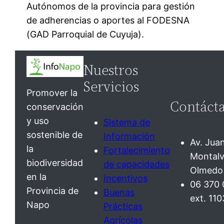
Autónomos de la provincia para gestión
de adherencias o aportes al FODESNA
(GAD Parroquial de Cuyuja).
Nuestros
Servicios
Promover la
Contáct
conservación
y uso
Sistema de
sostenible de
Información
Av. Jua
la
Fortalecimiento
Montalv
biodiversidad
de capacidades
Olmedo
en la
Incentivos
06 370
Provincia de
Buenas
ext. 110
Napo
Prácticas
Agrícolas